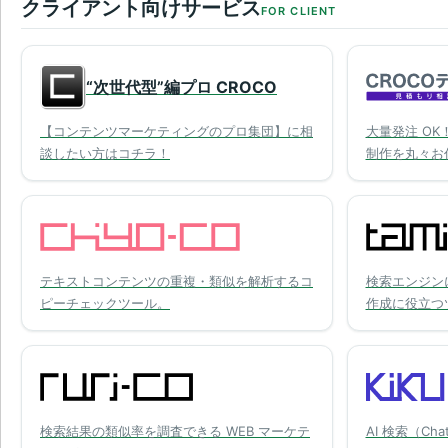
クライアント向けサービス
FOR CLIENT
“次世代型”編プロ CROCO
【コンテンツマーケティングのプロ集団】に相
大量発注 O
談したい方はコチラ！
制作を丸々お
テキストコンテンツの重複・類似を解析するコ
検索エンジン
ピーチェックツール。
作成に役立つ
検索結果の類似率を調査できる WEB マーケテ
AI 検索（Cha