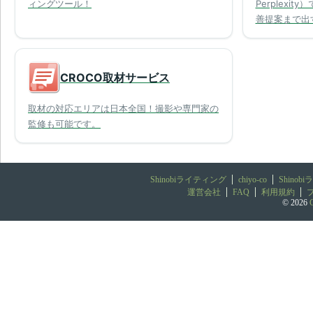
ィングツール！
Perplex
善提案まで出
CROCO取材サービス
取材の対応エリアは日本全国！撮影や専門家の
監修も可能です。
Shinobiライティング
chiyo-co
Shino
運営会社
FAQ
利用規約
© 2026